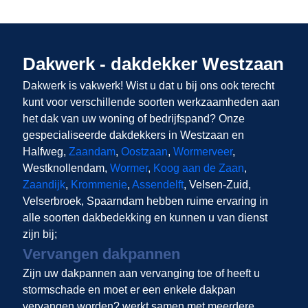
Dakwerk - dakdekker Westzaan
Dakwerk is vakwerk! Wist u dat u bij ons
ook terecht
kunt voor verschillende soorten werkzaamheden aan
het dak van uw woning of bedrijfspand? Onze
gespecialiseerde dakdekkers in Westzaan en
Halfweg,
Zaandam
,
Oostzaan
,
Wormerveer
,
Westknollendam,
Wormer
,
Koog aan de Zaan
,
Zaandijk
,
Krommenie
,
Assendelft
, Velsen-Zuid,
Velserbroek, Spaarndam hebben ruime ervaring in
alle soorten dakbedekking en kunnen u van dienst
zijn bij;
Vervangen dakpannen
Zijn uw dakpannen aan vervanging toe of heeft u
stormschade en moet er een enkele dakpan
vervangen worden?
werkt samen met meerdere