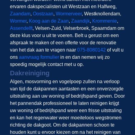
ervaren dakspecialisten uit Westzaan en Halfweg,
Zaandam
,
Oostzaan
,
Wormerveer
, Westknollendam,
Wormer
,
Koog aan de Zaan
,
Zaandijk
,
Krommenie
,
Assendelft
, Velsen-Zuid, Velserbroek, Spaarndam om
deze klus voor u uit te voeren. Belt u gerust om een
afspraak te maken of een offerte voor de renovatie
van het dak aan te vragen naar
075-8080142
of vult u
ons
aanvraag formulier
in en dan nemen wij zo
spoedig mogelijk contact met u op.
Dakreiniging
Algen, mosvorming en vogelpoep zullen na verloop
van tijd de dakpannen aantasten en een onverzorgde
uitstraling aan uw woning of bedrijfspand geven. Door
het pannendak professioneel te laten reinigen krijgt
uw woning of bedrijfspand weer een frisse uitstraling
en kan het regenwater weer moeiteloos wegstromen
richting de dakgoot. Om de dakpannen schoon te
houden kunt u ervoor kiezen om na het reinigen van