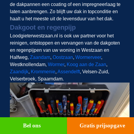
de dakpannen een coating of een impregneerlaag te
laten aanbrengen. Zo blijft uw dak in topconditie en
haalt u het meeste uit de levensduur van het dak.
Dakgoot en regenpijp
Loodgieterwestzaan.nl is ook uw partner voor het
reinigen, ontstoppen en vervangen van de dakgoten
en regenpijpen van uw woning in Westzaan en
Halfweg,
Zaandam
,
Oostzaan
,
Wormerveer
,
Westknollendam,
Wormer
,
Koog aan de Zaan
,
Zaandijk
,
Krommenie
,
Assendelft
, Velsen-Zuid,
Velserbroek, Spaarndam.
Bel ons
Gratis prijsopgave