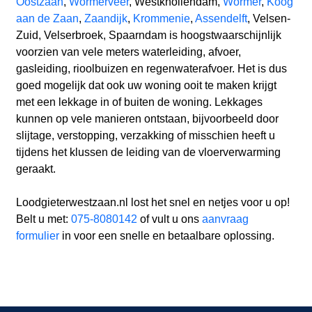
Oostzaan
,
Wormerveer
, Westknollendam,
Wormer
,
Koog
aan de Zaan
,
Zaandijk
,
Krommenie
,
Assendelft
, Velsen-
Zuid, Velserbroek, Spaarndam is hoogstwaarschijnlijk
voorzien van vele meters waterleiding, afvoer,
gasleiding, rioolbuizen en regenwaterafvoer. Het is dus
goed mogelijk dat ook uw woning ooit te maken krijgt
met een lekkage in of buiten de woning. Lekkages
kunnen op vele manieren ontstaan, bijvoorbeeld door
slijtage, verstopping, verzakking of misschien heeft u
tijdens het klussen de leiding van de vloerverwarming
geraakt.
Loodgieterwestzaan.nl lost het snel en netjes voor u op!
Belt u met:
075-8080142
of vult u ons
aanvraag
formulier
in voor een snelle en betaalbare oplossing.