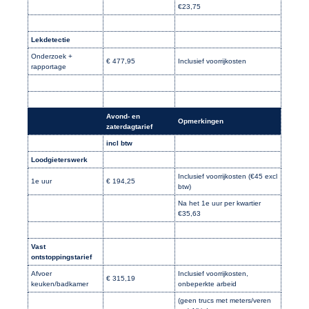
€23,75
Lekdetectie
Onderzoek +
€ 477,95
Inclusief voorrijkosten
rapportage
Avond- en
Opmerkingen
zaterdagtarief
incl btw
Loodgieterswerk
Inclusief voorrijkosten (€45 excl
1e uur
€ 194,25
btw)
Na het 1e uur per kwartier
€35,63
Vast
ontstoppingstarief
Afvoer
Inclusief voorrijkosten,
€ 315,19
keuken/badkamer
onbeperkte arbeid
(geen trucs met meters/veren