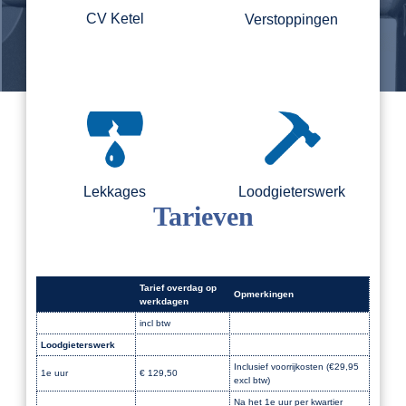
CV Ketel
Verstoppingen
Lekkages
Loodgieterswerk
Tarieven
Tarief overdag op
Opmerkingen
werkdagen
incl btw
Loodgieterswerk
Dak
Inclusief voorrijkosten (€29,95
1e uur
€ 129,50
excl btw)
Na het 1e uur per kwartier