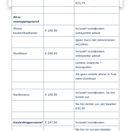
€23,75
All-in
ontstoppingstarief
Afvoer
Inclusief voorrijkosten,
€ 169,50
keuken/badkamer
onbeperkte arbeid
(geen trucs met meters/veren
etc) All-in!
Inclusief voorrijkosten,
Hoofdriool
€ 296,45
onbeperkte arbeid
camera -inspectie +
doorspuiten
Als geen enkele afvoer in huis
meer doorloopt
Inclusief voorrijkosten, na het
Sanibroyeur
€ 169,50
eerste uur
Na het eerste uur, per kwartier:
€33,30
Gasleidingperstarief
€ 167,50
Inclusief voorrijkosten
Na het 1e uur per kwartier