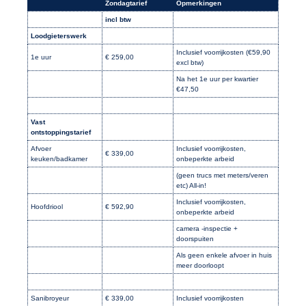
Zondagtarief
Opmerkingen
incl btw
Loodgieterswerk
Inclusief voorrijkosten (€59,90
1e uur
€ 259,00
excl btw)
Na het 1e uur per kwartier
€47,50
Vast
ontstoppingstarief
Afvoer
Inclusief voorrijkosten,
€ 339,00
keuken/badkamer
onbeperkte arbeid
(geen trucs met meters/veren
etc) All-in!
Inclusief voorrijkosten,
Hoofdriool
€ 592,90
onbeperkte arbeid
camera -inspectie +
doorspuiten
Als geen enkele afvoer in huis
meer doorloopt
Sanibroyeur
€ 339,00
Inclusief voorrijkosten