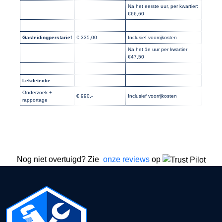
Na het eerste uur, per kwartier:
€66,60
Gasleidingperstarief
€ 335,00
Inclusief voorrijkosten
Na het 1e uur per kwartier
€47,50
Lekdetectie
Onderzoek +
€ 990,-
Inclusief voorrijkosten
rapportage
Nog niet overtuigd? Zie
onze reviews
op