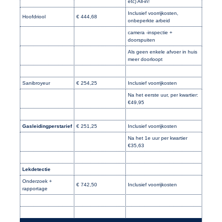
etc) All-in!
Inclusief voorrijkosten,
Hoofdriool
€ 444,68
onbeperkte arbeid
camera -inspectie +
doorspuiten
Als geen enkele afvoer in huis
meer doorloopt
Sanibroyeur
€ 254,25
Inclusief voorrijkosten
Na het eerste uur, per kwartier:
€49,95
Gasleidingperstarief
€ 251,25
Inclusief voorrijkosten
Na het 1e uur per kwartier
€35,63
Lekdetectie
Onderzoek +
€ 742,50
Inclusief voorrijkosten
rapportage