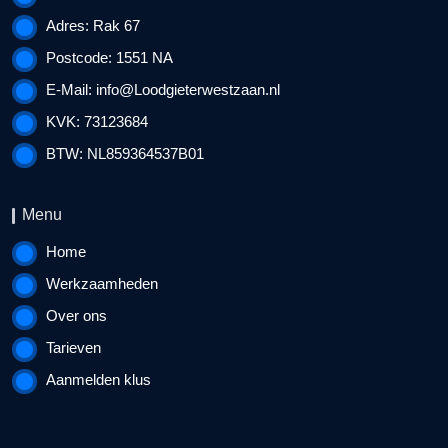
Adres: Rak 67
Postcode: 1551 NA
E-Mail:
info@Loodgieterwestzaan.nl
KVK: 73123684
BTW: NL859364537B01
Menu
Home
Werkzaamheden
Over ons
Tarieven
Aanmelden klus